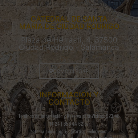
CATEDRAL DE SANTA
MARÍA DE CIUDAD RODRIGO
Plaza de Herrasti, 4, 37500
Ciudad Rodrigo - Salamanca
CÓMO LLEGAR
INFORMACIÓN Y
CONTACTO
Teléfono de Información y Reserva para Visitas: 923 48
14 24 | 656 44 62 57
catedralciudadrodrigo@artisplendore.com