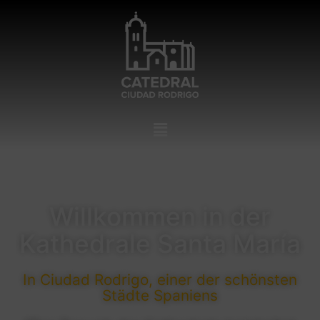
Willkommen in der
Kathedrale Santa María
In Ciudad Rodrigo, einer der schönsten
Städte Spaniens