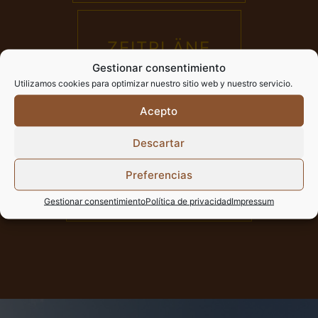
ZEITPLÄNE
Gestionar consentimiento
UND PREISE
Utilizamos cookies para optimizar nuestro sitio web y nuestro servicio.
Acepto
Descartar
STUNDEN DER
Preferencias
ANBETUNG
Gestionar consentimiento
Política de privacidad
Impressum