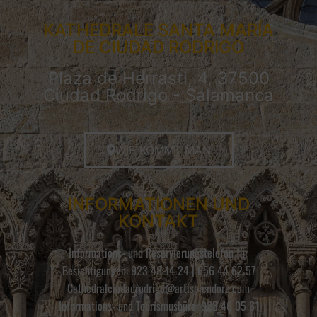
KATHEDRALE SANTA MARÍA
DE CIUDAD RODRIGO
Plaza de Herrasti, 4, 37500
Ciudad Rodrigo - Salamanca
WIE KOMMT MAN
INFORMATIONEN UND
KONTAKT
Informations- und Reservierungstelefon für
Besichtigungen: 923 48 14 24 | 656 44 62 57
Cathedralciudadrodrigo@artisplendore.com
Informations- und Tourismusbüro: 923 46 05 61